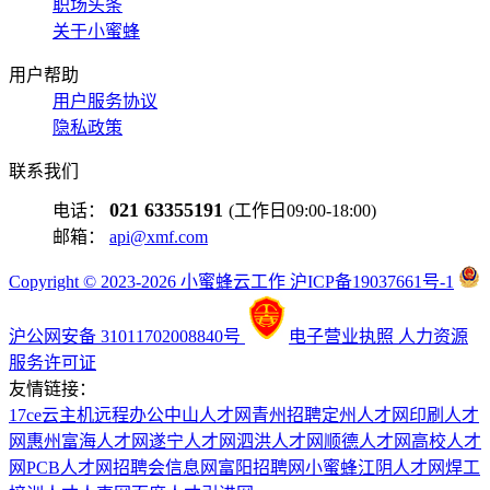
职场头条
关于小蜜蜂
用户帮助
用户服务协议
隐私政策
联系我们
021 63355191
电话：
(工作日09:00-18:00)
邮箱：
api@xmf.com
Copyright © 2023-2026 小蜜蜂云工作 沪ICP备19037661号-1
沪公网安备 31011702008840号
电子营业执照
人力资源
服务许可证
友情链接：
17ce
云主机
远程办公
中山人才网
青州招聘
定州人才网
印刷人才
网
惠州富海人才网
遂宁人才网
泗洪人才网
顺德人才网
高校人才
网
PCB人才网
招聘会信息网
富阳招聘网
小蜜蜂
江阴人才网
焊工