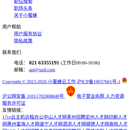
职位搜索
职场头条
关于小蜜蜂
用户帮助
用户服务协议
隐私政策
联系我们
021 63355191
电话：
(工作日09:00-18:00)
邮箱：
api@xmf.com
Copyright © 2023-2026 小蜜蜂云工作 沪ICP备19037661号-1
沪公网安备 31011702008840号
电子营业执照
人力资源
服务许可证
友情链接：
17ce
云主机
远程办公
中山人才网
青州招聘
定州人才网
印刷人才
网
惠州富海人才网
遂宁人才网
泗洪人才网
顺德人才网
高校人才