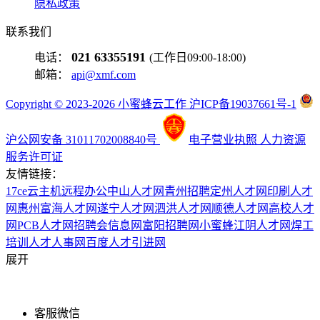
隐私政策
联系我们
021 63355191
电话：
(工作日09:00-18:00)
邮箱：
api@xmf.com
Copyright © 2023-2026 小蜜蜂云工作 沪ICP备19037661号-1
沪公网安备 31011702008840号
电子营业执照
人力资源
服务许可证
友情链接：
17ce
云主机
远程办公
中山人才网
青州招聘
定州人才网
印刷人才
网
惠州富海人才网
遂宁人才网
泗洪人才网
顺德人才网
高校人才
网
PCB人才网
招聘会信息网
富阳招聘网
小蜜蜂
江阴人才网
焊工
培训
人才人事网
百度
人才引进网
展开
客服微信