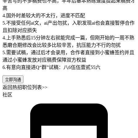
辛苦写的不多稿费也不高，半年后基本熟练速度提起来稿费才
高
4.国外时差较大的不太行，进度不匹配
5.不接受任何ai文，ai产出勿扰，入职发现ai也会直接暂停合作
且扣除对应损失
4.上手熟悉后15分钟左右就能完成一篇，但刚开始的一周不熟
悉磨合期修改会比较多比较辛苦，抗压能力不行的勿扰
5.需要试稿，通过后才会录用，合作者直接到小蜜蜂签约并且
通过小蜜蜂发放对应稿费保障双方权益
6.有意向直接进Q“群”试稿：八6伍伍壹贰55六
立即沟通
返回热招职位列表>>
社区