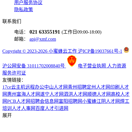
用户服务协议
隐私政策
联系我们
021 63355191
电话：
(工作日09:00-18:00)
邮箱：
api@xmf.com
Copyright © 2023-2026 小蜜蜂云工作 沪ICP备19037661号-1
沪公网安备 31011702008840号
电子营业执照
人力资源
服务许可证
友情链接：
17ce
云主机
远程办公
中山人才网
青州招聘
定州人才网
印刷人才
网
惠州富海人才网
遂宁人才网
泗洪人才网
顺德人才网
高校人才
网
PCB人才网
招聘会信息网
富阳招聘网
小蜜蜂
江阴人才网
焊工
培训
人才人事网
百度
人才引进网
展开