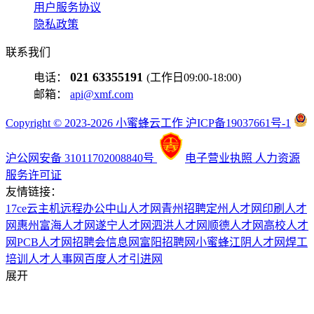
用户服务协议
隐私政策
联系我们
021 63355191
电话：
(工作日09:00-18:00)
邮箱：
api@xmf.com
Copyright © 2023-2026 小蜜蜂云工作 沪ICP备19037661号-1
沪公网安备 31011702008840号
电子营业执照
人力资源
服务许可证
友情链接：
17ce
云主机
远程办公
中山人才网
青州招聘
定州人才网
印刷人才
网
惠州富海人才网
遂宁人才网
泗洪人才网
顺德人才网
高校人才
网
PCB人才网
招聘会信息网
富阳招聘网
小蜜蜂
江阴人才网
焊工
培训
人才人事网
百度
人才引进网
展开