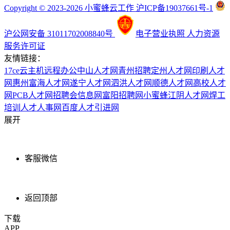
Copyright © 2023-2026 小蜜蜂云工作 沪ICP备19037661号-1
沪公网安备 31011702008840号
电子营业执照
人力资源
服务许可证
友情链接：
17ce
云主机
远程办公
中山人才网
青州招聘
定州人才网
印刷人才
网
惠州富海人才网
遂宁人才网
泗洪人才网
顺德人才网
高校人才
网
PCB人才网
招聘会信息网
富阳招聘网
小蜜蜂
江阴人才网
焊工
培训
人才人事网
百度
人才引进网
展开
客服微信
返回顶部
下载
APP