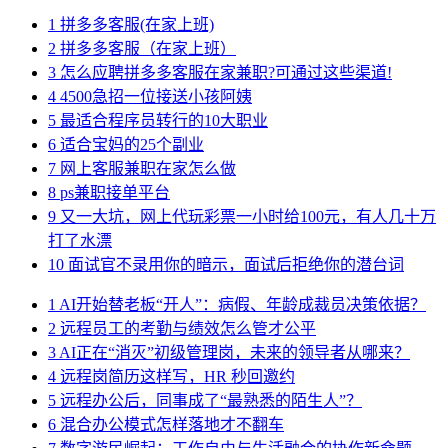
1
拼多多客服(在家上班)
2
拼多多客服（在家上班）
3
怎么应聘拼多多客服在家兼职?可通过这些渠道!
4
4500急招一位接送小孩阿姨
5
最适合程序员转行的10大职业
6
适合宝妈的25个副业
7
网上客服兼职在家怎么做
8
ps兼职接单平台
9
又一大坑，网上代玩彩票一小时给100元，有人几十万
打了水漂
10
面试官不录用你的暗示，面试后拒绝你的潜台词
1
AI开始替老板“开人”：病假、年龄成裁员决策依据？
2
远程员工的考勤与绩效怎么管才公平
3
AI正在“消灭”初级管理岗，未来的领导者从哪来？
4
远程岗简历这样写，HR 秒回邀约
5
远程办公后，同事成了“最熟悉的陌生人”？
6
混合办公模式怎样落地才不翻车