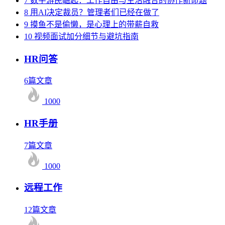
7
数字游民崛起：工作自由与生活融合的协作新命题
8
用AI决定裁员？管理者们已经在做了
9
摸鱼不是偷懒，是心理上的带薪自救
10
视频面试加分细节与避坑指南
HR问答
6篇文章
1000
HR手册
7篇文章
1000
远程工作
12篇文章