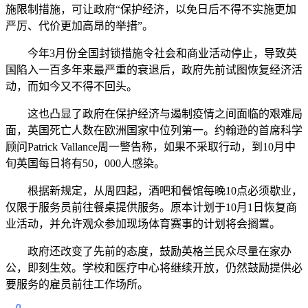
施限制措施，可让政府“保护经济，以免日后不得不实施更加
严厉、代价更加高昂的举措”。
今年3月份全国封锁措施令社会和商业活动停止，导致英
国陷入一百多年来最严重的衰退后，政府先前试图恢复经济活
动，而如今又不得不回头。
这也凸显了政府在保护经济与遏制疫情之间面临的艰难局
面，英国死亡人数在欧洲国家中位列第一。约翰逊的首席科学
顾问Patrick Vallance周一警告称，如果不采取行动，到10月中
旬英国每日将有50，000人感染。
根据新规定，从周四起，酒吧和餐馆每晚10点必须歇业，
仅限于服务员前往餐桌提供服务。原本计划于10月1日恢复商
业活动，并允许观众参加现场体育赛事的计划将会搁置。
政府还改变了先前的态度，鼓励英格兰民众尽量在家办
公，即刻生效。学校和医疗中心将继续开放，仍然鼓励提供必
要服务的雇员前往工作场所。