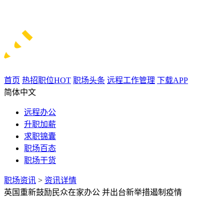
首页
热招职位
HOT
职场头条
远程工作管理
下载APP
简体中文
远程办公
升职加薪
求职锦囊
职场百态
职场干货
职场资讯
>
资讯详情
英国重新鼓励民众在家办公 并出台新举措遏制疫情