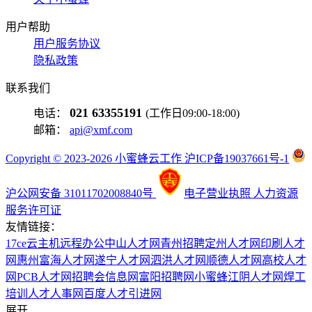
用户帮助
用户服务协议
隐私政策
联系我们
021 63355191
电话：
(工作日09:00-18:00)
邮箱：
api@xmf.com
Copyright © 2023-2026 小蜜蜂云工作 沪ICP备19037661号-1
沪公网安备 31011702008840号
电子营业执照
人力资源
服务许可证
友情链接：
17ce
云主机
远程办公
中山人才网
青州招聘
定州人才网
印刷人才
网
惠州富海人才网
遂宁人才网
泗洪人才网
顺德人才网
高校人才
网
PCB人才网
招聘会信息网
富阳招聘网
小蜜蜂
江阴人才网
焊工
培训
人才人事网
百度
人才引进网
展开