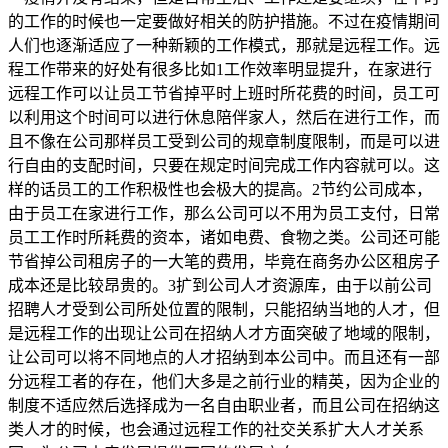
的工作的时候也一定要做好相关的防护措施。不过在疫情期间
人们也逐渐适应了一种新颖的工作模式，那就是远程工作。远
程工作带来的好处有很多比如1工作效率明显提升，在家进行
远程工作可以让员工节省掉平时上班时所花费的时间，员工可
以利用这个时间可以进行休息陪伴家人，然后在进行工作，而
且不像在公司那样员工受到公司的规章制度限制，而是可以进
行自由的支配时间，只要在规定时间完成工作内容就可以。这
样的话员工的工作积极性也会极大的提高。2节约公司成本，
由于员工在家进行工作，那么公司可以不用为员工支付，日常
员工工作时所耗费的资本，诸如电费、食物之类。公司还可能
节省掉公司租房子的一大笔的费用，毕竟在商务办公区租房子
成本还是比较昂贵的。3扩到公司人才资源库，由于以前公司
招聘人才受到公司所处位置的限制，只能招纳当地的人才，但
是远程工作的出现让公司在招纳人才方面突破了地域的限制，
让公司可以将不同地点的人才招纳到本公司中。而且还有一部
分远程工者的存在，他们大多是之前行业的精英，因为企业的
制度不适应然后选择成为一名自由职业者，而且公司在招纳这
类人才的时候，也会通过远程工作的社交关系扩大人才关系