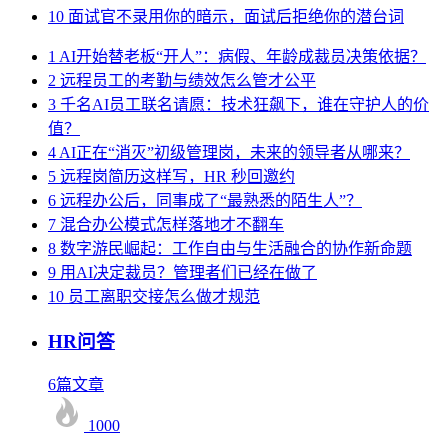
10
面试官不录用你的暗示，面试后拒绝你的潜台词
1
AI开始替老板“开人”：病假、年龄成裁员决策依据？
2
远程员工的考勤与绩效怎么管才公平
3
千名AI员工联名请愿：技术狂飙下，谁在守护人的价
值？
4
AI正在“消灭”初级管理岗，未来的领导者从哪来？
5
远程岗简历这样写，HR 秒回邀约
6
远程办公后，同事成了“最熟悉的陌生人”？
7
混合办公模式怎样落地才不翻车
8
数字游民崛起：工作自由与生活融合的协作新命题
9
用AI决定裁员？管理者们已经在做了
10
员工离职交接怎么做才规范
HR问答
6篇文章
1000