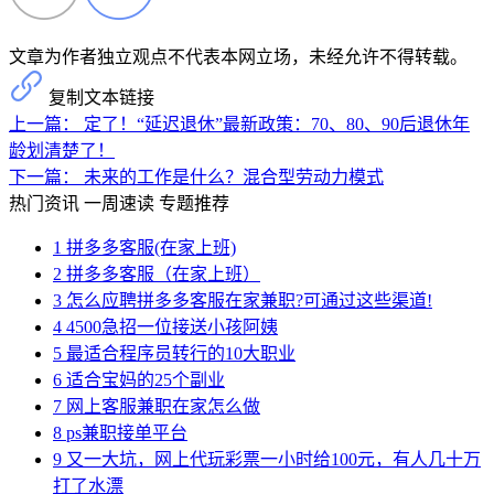
文章为作者独立观点不代表本网立场，未经允许不得转载。
复制文本链接
上一篇：
定了！“延迟退休”最新政策：70、80、90后退休年
龄划清楚了！
下一篇：
未来的工作是什么？混合型劳动力模式
热门资讯
一周速读
专题推荐
1
拼多多客服(在家上班)
2
拼多多客服（在家上班）
3
怎么应聘拼多多客服在家兼职?可通过这些渠道!
4
4500急招一位接送小孩阿姨
5
最适合程序员转行的10大职业
6
适合宝妈的25个副业
7
网上客服兼职在家怎么做
8
ps兼职接单平台
9
又一大坑，网上代玩彩票一小时给100元，有人几十万
打了水漂