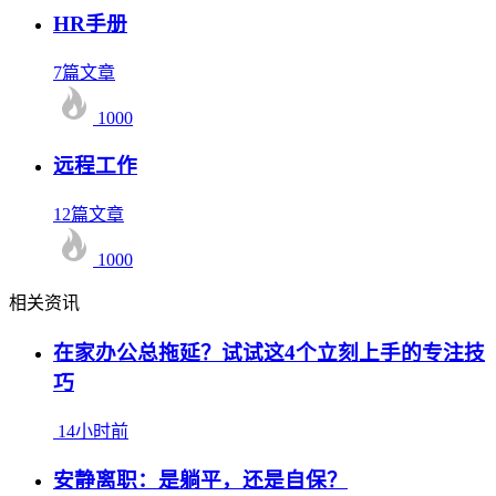
HR手册
7篇文章
1000
远程工作
12篇文章
1000
相关资讯
在家办公总拖延？试试这4个立刻上手的专注技
巧
14小时前
安静离职：是躺平，还是自保？