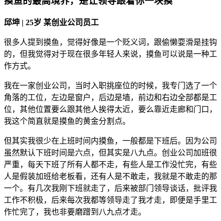
摸鱼的最高境界，是让领导跟着你一块摸
邱坤 | 25岁 某创业公司员工
很多人提到摸鱼，觉得好像是一个贬义词，跟偷懒耍滑是挂钩
的，但我觉得对于现在很多年轻人来说，摸鱼可以说是一种工
作方式。
我在一家创业公司，当时入职挑座位的时候，我专门选了一个
角落的工位，左边是窗户，后边是墙，前边和右边全部都是工
位，其他位置要么跟其他人挨得太近，要么靠近走廊和门口，
我这个简直就是摸鱼的黄金分割点。
但其实我很少在上班时间内摸鱼，一般都是下班后。因为公司
虽然默认下班时间是六点，但其实是八九点。创业公司加班很
严重，每天下班了所有人都不走，有些人是工作没忙完，有些
人是假装加班给老板看，还有人是不敢走，我就是不敢走的那
一个。有几次我刚下班就走了，后来被部门领导谈话，批评我
工作不积极，后来每次我都等领导走了我才走，即便是手里工
作忙完了，我也非要磨蹭到八九点才走。