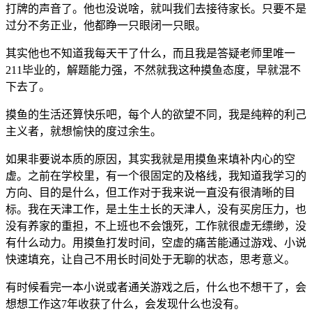
打牌的声音了。他也没说啥，就叫我们去接待家长。只要不是
过分不务正业，他都睁一只眼闭一只眼。
其实他也不知道我每天干了什么，而且我是答疑老师里唯一
211毕业的，解题能力强，不然就我这种摸鱼态度，早就混不
下去了。
摸鱼的生活还算快乐吧，每个人的欲望不同，我是纯粹的利己
主义者，就想愉快的度过余生。
如果非要说本质的原因，其实我就是用摸鱼来填补内心的空
虚。之前在学校里，有一个很固定的及格线，我知道我学习的
方向、目的是什么，但工作对于我来说一直没有很清晰的目
标。我在天津工作，是土生土长的天津人，没有买房压力，也
没有养家的重担，不上班也不会饿死，工作就很虚无缥缈，没
有什么动力。用摸鱼打发时间，空虚的痛苦能通过游戏、小说
快速填充，让自己不用长时间处于无聊的状态，思考意义。
有时候看完一本小说或者通关游戏之后，什么也不想干了，会
想想工作这7年收获了什么，会发现什么也没有。