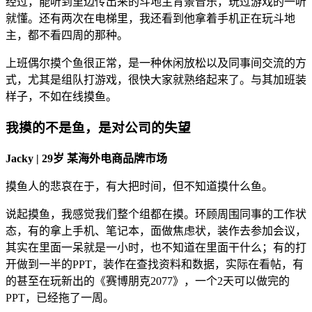
经过，能听到里边传出来的斗地主背景音乐，玩过游戏的一听
就懂。还有两次在电梯里，我还看到他拿着手机正在玩斗地
主，都不看四周的那种。
上班偶尔摸个鱼很正常，是一种休闲放松以及同事间交流的方
式，尤其是组队打游戏，很快大家就熟络起来了。与其加班装
样子，不如在线摸鱼。
我摸的不是鱼，是对公司的失望
Jacky | 29岁 某海外电商品牌市场
摸鱼人的悲哀在于，有大把时间，但不知道摸什么鱼。
说起摸鱼，我感觉我们整个组都在摸。环顾周围同事的工作状
态，有的拿上手机、笔记本，面做焦虑状，装作去参加会议，
其实在里面一呆就是一小时，也不知道在里面干什么；有的打
开做到一半的PPT，装作在查找资料和数据，实际在看帖，有
的甚至在玩新出的《赛博朋克2077》，一个2天可以做完的
PPT，已经拖了一周。