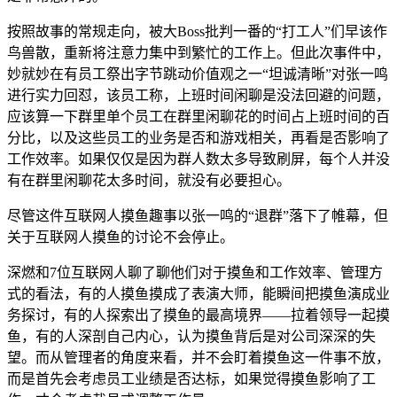
按照故事的常规走向，被大Boss批判一番的“打工人”们早该作
鸟兽散，重新将注意力集中到繁忙的工作上。但此次事件中，
妙就妙在有员工祭出字节跳动价值观之一“坦诚清晰”对张一鸣
进行实力回怼，该员工称，上班时间闲聊是没法回避的问题，
应该算一下群里单个员工在群里闲聊花的时间占上班时间的百
分比，以及这些员工的业务是否和游戏相关，再看是否影响了
工作效率。如果仅仅是因为群人数太多导致刷屏，每个人并没
有在群里闲聊花太多时间，就没有必要担心。
尽管这件互联网人摸鱼趣事以张一鸣的“退群”落下了帷幕，但
关于互联网人摸鱼的讨论不会停止。
深燃和7位互联网人聊了聊他们对于摸鱼和工作效率、管理方
式的看法，有的人摸鱼摸成了表演大师，能瞬间把摸鱼演成业
务探讨，有的人探索出了摸鱼的最高境界——拉着领导一起摸
鱼，有的人深剖自己内心，认为摸鱼背后是对公司深深的失
望。而从管理者的角度来看，并不会盯着摸鱼这一件事不放，
而是首先会考虑员工业绩是否达标，如果觉得摸鱼影响了工