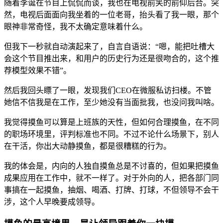
随着李诞在节目上侃侃而谈，我也在电视前笑的前仰后合。突
然，电视后面面向我坐着的一位老哥，抬头看了我一眼，那个
眼神非常奇怪，我不太确定意味着什么。
但我下一秒就自动演起来了，自言自语说：“嗯，能把吐槽大
会这个节目推出来，和用户的历史行为还是很吻合的，这个推
荐模型效果不错”。
然后我回头瞟了一眼，发现我们CEO在微服私访扫楼。不管
她信不信我是在工作，至少她没有当面批我，也没问我叫啥。
我觉得摸鱼可以算是上班族的天性，但如何合理摸鱼，在不同
的职场环境里，评判标准也不同。不过不论什么场景下，别人
在干活，你出大动静摸鱼，都是很糟糕的行为。
我的体会是，内向的人独自摸鱼总是不讨喜的，但如果把摸鱼
成果应用在工作中，就不一样了。对于外向的人，把各部门同
事搞在一起摸鱼，抽烟、喝酒、打牌、打球，不但领导不会干
涉，这个人早晚要成领导。