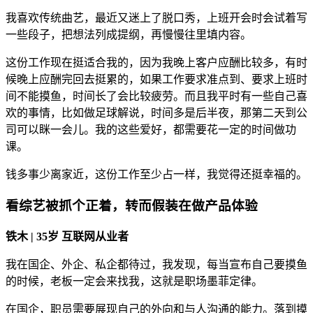
我喜欢传统曲艺，最近又迷上了脱口秀，上班开会时会试着写
一些段子，把想法列成提纲，再慢慢往里填内容。
这份工作现在挺适合我的，因为我晚上客户应酬比较多，有时
候晚上应酬完回去挺累的，如果工作要求准点到、要求上班时
间不能摸鱼，时间长了会比较疲劳。而且我平时有一些自己喜
欢的事情，比如做足球解说，时间多是后半夜，那第二天到公
司可以眯一会儿。我的这些爱好，都需要花一定的时间做功
课。
钱多事少离家近，这份工作至少占一样，我觉得还挺幸福的。
看综艺被抓个正着，转而假装在做产品体验
铁木 | 35岁 互联网从业者
我在国企、外企、私企都待过，我发现，每当宣布自己要摸鱼
的时候，老板一定会来找我，这就是职场墨菲定律。
在国企，职员需要展现自己的外向和与人沟通的能力。落到摸