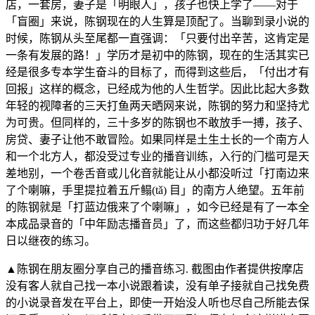
店，一套房，妻子是「明眼人」，孩子也快上学了——对于
「盲圈」来说，陈钢现在的人生算是顶配了。当聊到录小说的
时候，陈钢从头至尾都一直强调：「只要付出辛苦，这肯定是
一条有发展的路！」学历才是初中的陈钢，现在的生活其实已
经是很多专本学生奋斗的目标了，而得到这些后，「付出才有
回报」这样的概念，已经成为他的人生哲学。因此比起大多数
年轻的视障者的三天打鱼两天晒网来说，陈钢的努力和坚持尤
为可贵。但同样的，三十多岁的陈钢也不敢放手一搏，孩子、
房贷、妻子让他不敢冒险。如果同样是土生土长的一个南方人
和一个北方人，都没受过专业的播音训练，入行的门槛可是天
差地别，一个卷舌音或儿化音就能让从小都没听过「打南边来
了个喇嘛，手里提拉着五斤鳎(tǎ) 目」的南方人绝望。五年前
的陈钢就是「打蓝边俄来了个喇嘛」，如今已经是有了一本全
本成品录音的「中年励志播音员」了，而这些都归功于好几年
日以继夜的练习。
▲陈钢在朋友圈分享自己的播音练习. 截图由作者提供按摩店
没有客人就自己找一本小说跟着读，没有单子接就自己找免费
的小说录音发在平台上，即使一开始没人听也尽自己所能去保