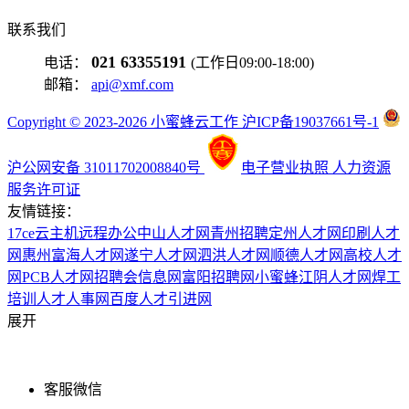
联系我们
021 63355191
电话：
(工作日09:00-18:00)
邮箱：
api@xmf.com
Copyright © 2023-2026 小蜜蜂云工作 沪ICP备19037661号-1
沪公网安备 31011702008840号
电子营业执照
人力资源
服务许可证
友情链接：
17ce
云主机
远程办公
中山人才网
青州招聘
定州人才网
印刷人才
网
惠州富海人才网
遂宁人才网
泗洪人才网
顺德人才网
高校人才
网
PCB人才网
招聘会信息网
富阳招聘网
小蜜蜂
江阴人才网
焊工
培训
人才人事网
百度
人才引进网
展开
客服微信