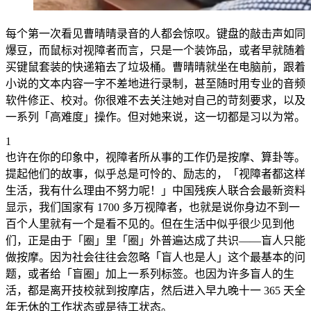
每个第一次看见曹晴晴录音的人都会惊叹。键盘的敲击声如同
爆豆，而鼠标对视障者而言，只是一个装饰品，或者早就随着
买键鼠套装的快递箱去了垃圾桶。曹晴晴就坐在电脑前，跟着
小说的文本内容一字不差地进行录制，甚至随时用专业的音频
软件修正、校对。你很难不去关注她对自己的苛刻要求，以及
一系列「高难度」操作。但对她来说，这一切都是习以为常。
1
也许在你的印象中，视障者所从事的工作仍是按摩、算卦等。
提起他们的故事，似乎总是可怜的、励志的，「视障者都这样
生活，我有什么理由不努力呢！」中国残疾人联合会最新资料
显示，我们国家有 1700 多万视障者，也就是说你身边不到一
百个人里就有一个是看不见的。但在生活中似乎很少见到他
们，正是由于「圈」里「圈」外普遍达成了共识——盲人只能
做按摩。因为社会往往会忽略「盲人也是人」这个最基本的问
题，或者给「盲圈」加上一系列标签。也因为许多盲人的生
活，都是离开技校就到按摩店，然后进入早九晚十一 365 天全
年无休的工作状态或是待工状态。