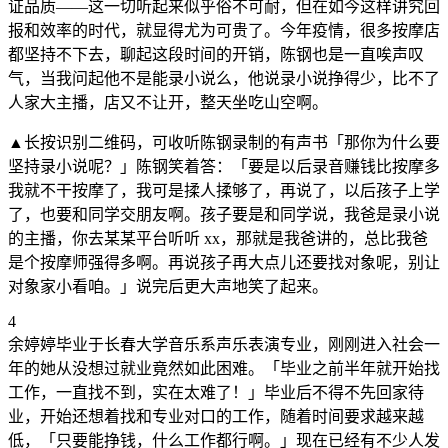
证品质——这一切听起来似乎俗不可耐，但在如今这样讲究回
报和效率的时代，就显得尤为可贵了。今年疫情，很多按摩店
都坚持不下去，聊起这段时间的开销，陈钢也是一直唉声叹
气，当我问起他不是能录小说么，他说录小说挣得少，比不了
人家大主播，店又不让开，整天坐吃山空啊。
▲长按识别二维码，可收听陈钢录制的有声书「那你为什么要
坚持录小说呢？」陈钢笑着答：「要是以后录音赚钱比按摩多
我就不干按摩了，我可是揉人揉够了，再说了，以后孩子上学
了，也要和同学交朋友啊。孩子要是和同学说，我爸是录小说
的主播，你去某某平台听听 xx，那就是我爸讲的，总比我爸
是个按摩师强得多啊。再说孩子再大点儿还要找对象呢，别让
对象家小看咱。」说完后更大声地笑了起来。
4
余婷婷毕业于长春大学音乐系声乐表演专业，刚刚进入社会一
年的她从没想过就业竟然如此困难。「毕业之前半年就开始找
工作，一直找不到，实在太难了！」毕业后不得不先回家待
业，开始还想着找和专业对口的工作，随着时间要求越来越
低，「只要能挣钱，什么工作都行啊。」现在已经有不少人发