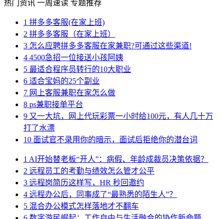
热门资讯
一周速读
专题推荐
1
拼多多客服(在家上班)
2
拼多多客服（在家上班）
3
怎么应聘拼多多客服在家兼职?可通过这些渠道!
4
4500急招一位接送小孩阿姨
5
最适合程序员转行的10大职业
6
适合宝妈的25个副业
7
网上客服兼职在家怎么做
8
ps兼职接单平台
9
又一大坑，网上代玩彩票一小时给100元，有人几十万
打了水漂
10
面试官不录用你的暗示，面试后拒绝你的潜台词
1
AI开始替老板“开人”：病假、年龄成裁员决策依据？
2
远程员工的考勤与绩效怎么管才公平
3
远程岗简历这样写，HR 秒回邀约
4
远程办公后，同事成了“最熟悉的陌生人”？
5
混合办公模式怎样落地才不翻车
6
数字游民崛起：工作自由与生活融合的协作新命题