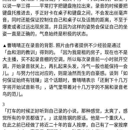
以说一举三得——平常打字把键盘拖拉出来，录音的时候要把
键盘托推进去，手正好卡在桌子和键盘之间，不会发出丝毫声
音，同时还能保证控制住自己和桌子以及话筒的距离，不至于
爆麦或者过远出现房混，并且因为这样的姿势会保证自己的坐
姿一直是正确的，气息始终是积极的状态。
▲曹晴晴正在录音的背影. 照片由作者提供不少经验是通过
「血和泪的教训」得到的。「因为我是租的房子，现在也不是
大主播，买不起录音棚的空调，所以每次录音前一小时就开空
调，开始录音就关上，再扎起来头发，冷气一般也能保持一会
儿。」与努力付出对应的，则是油然而生的自豪感。谈到「如
何保证始终有钱赚」这个话题时，曹晴晴表示「还剩下十几万
字将开始试音新书」，语气里带着对十几万字的不屑和录音老
鸟的范儿。
3
「打车的时候正好听到自己录的小说，那种感觉，太爽了，感
觉所有的辛苦都值了。」这是陈钢的原话。他是一个重庆人，
在此之前已经做了将近二十年的盲人按摩，自己有了一家按摩