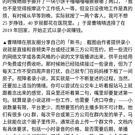
的时候她顺手撕开了一块小饼干嘎嘣嘎嘣狠狠嚼了两口，「我
也不是觉得按摩这个工作低人一等，但没日没夜地工作是真的
烦，有时候从早等到晚，实际就按了一两个客人，我可不想
25 岁挣钱，40 岁就都花在医院里。」于是曹晴晴选择了在
2019 年回家，开始正式以录小说赚钱。
▲曹晴晴在朋友圈分享自己的「新书」. 截图由作者提供录小
说就是直接和音频类平台或经过第三方公司签约，把一些流行
的网络文学或各类风格的小说的文字版播讲出来，供平台给用
户免费或付费收听。那时候她已经陆续接过一些录音，但为了
每天工作不受四周声音打扰，自己就专门在妈妈楼下租了一间
房子。视障者录小说，其实就是一个不断复述的过程，当然，
还要加上适当的情绪。你可以尝试在公交车上听着报站马上就
跟着念出来的感觉，耳朵里还听着第二句，嘴里却要复述第一
句。就算是录小说这样一份工作，也需要「虎口夺食」——小
说数量有限，平台更少，而想要签约的主播多到不可计数。他
们有很多 QQ 群，每次平台或第三方公司在群内发的单子，马
上就能在这个圈子里传开。通常还会上传一个群文件，文档内
有具体要求，包括一小时录音的价格，是否需要后期，单播