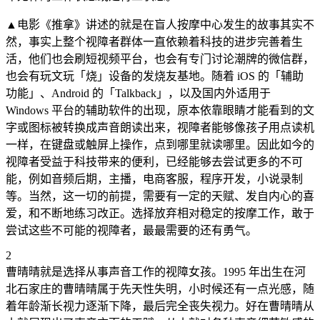
▲电影《推拿》讲述的就是在盲人按摩中心发生的故事其实不
然，事实上整个视障者群体一直依赖着科技的进步完善着生
活，他们也会刷短视频平台，也会有专门讨论潮牌的微信群，
也会有玩文玩「烧」设备的发烧友基地。随着 iOS 的「辅助
功能」、Android 的「Talkback」，以及国内外适用于
Windows 平台的辅助软件的出现，原本依靠眼睛才能看到的文
字或图标被转换成声音朗读出来，视障者能够像孩子用点读机
一样，在键盘或触屏上操作，点到哪里就读哪里。因此如今的
视障者受益于科技带来的便利，已经能够去尝试更多的不可
能，例如音频后期，主播，电商客服，程序开发，小说录制
等。当然，这一切的前提，需要有一定的天赋、发自内心的喜
爱，和不断地练习改正。选择放弃相对稳定的按摩工作，敢于
尝试这些不可能的视障者，最最需要的还有勇气。
2
曹晴晴就是选择从事声音工作的视障女孩。1995 年出生在河
北石家庄的曹晴晴属于先天性失明，小时候还有一点光感，随
着年龄渐长视力逐渐下降，最后完全丧失视力。好在曹晴晴从