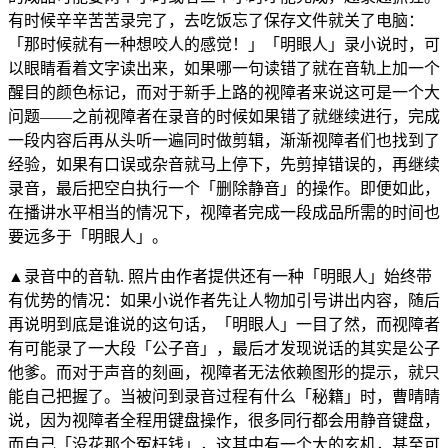
有时候辛辛苦苦录完了，去吃饭忘了保存文件就关了电脑：
「那时候就有一种想咬人的感觉！」「明眼人」录小说时，可
以眼睛看着文字读出来，如果哪一句读错了就在音轨上加一个
醒目的颜色标记，而对于新手上路的视障者来说这可是一个大
问题——之前视障者在录音的时候如果错了就继续进行，完成
一段内容后再从头听一遍同时做剪辑，渐渐视障者们也找到了
经验，如果有口误或杂音就马上停下，先剪掉错误的，再继续
录音，最后把空白执行一个「删除静音」的操作。即便如此，
在播讲水平相当的情况下，视障者完成一段成品所需的时间也
要远多于「明眼人」。
▲录音中的音轨. 照片由作者提供还有一种「明眼人」始终带
有优势的情况：如果小说作者先让人物加引号讲出内容，随后
再说明到底是谁说的这句话，「明眼人」一目了然，而视障者
有可能录了一大段「公子音」，最后才发现说话的其实是公子
他爹。而对于声音的刻画，视障者无法依赖图形的提示，就只
能自己把握了。当被问到录音过程有什么「秘籍」时，曹晴晴
说，因为视障者全程用键盘操作，很多同行都会用静音键盘，
而自己「没花那个冤枉钱」，这其中有一个大的玄机，甚至可