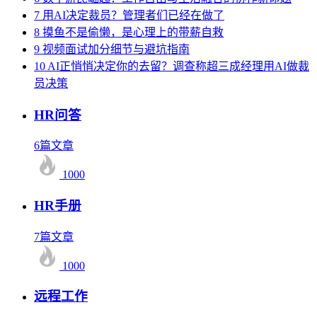
7
用AI决定裁员？管理者们已经在做了
8
摸鱼不是偷懒，是心理上的带薪自救
9
视频面试加分细节与避坑指南
10
AI正悄悄决定你的去留？调查称超三成经理用AI做裁
员决策
HR问答
6篇文章
1000
HR手册
7篇文章
1000
远程工作