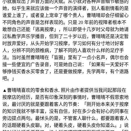
小就展现出了声音方面的天赋。从小就对各种声音细节敏感的
她，似乎生来就应该做一个声音的演绎者，别人看剧情看的是
谁爱上谁了，或者皇上宠幸了哪个贵人，曹晴晴却会仔细留心
不同角色的声音是怎样表现的。只是 20 年前的视障者根本不
敢想自己还能「逃离按摩」，所以即使十几岁时父母就为她请
过私教学声乐学播音，但到了二十岁以后，曹晴晴还是决定暂
时放弃爱好，从头开始学习按摩，学习如何有分寸地讨好客
人，分辨不同的颈椎病，了解不同的人喜欢什么样的足疗手
法。当时虽然曹晴晴在「盲圈」里有了一点小名声，偶尔也会
接一些便宜的广告录音，可是她自己说：「如果有一天爱好不
够挣钱买香水买零食了，还是要做按摩，先学两年，有个退路
吧。」
▲曹晴晴喜欢的零食和香水. 照片由作者提供当我问起那段在
按摩店的经历，是否有印象深刻的事情时，曹晴晴不假思索地
说，最讨厌的就是要跟着客人的节奏：「刚开始本来关于按摩
的知识我就不够丰富，没有自信，好在多少会有好心的同事在
旁边提点两句。最怵头的是，不管客人聊什么，都要跟着客人
的话题硬着头皮聊。对，硬着头皮，硬着头皮你知道么。」说