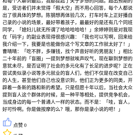
和每个人聊到最后，我都提起了关于梦想的问题。超出预期的
是，受访者们并未觉得「假大空」而不用心回答，每个人都说
出了很具体的梦想。陈钢想再体验几次，打车时车上正好播自
己录的小说的场景，最好带着孩子，最最好的是还有几个同班
同学，「媳妇儿就无所谓了哈哈哈哈哈！」余婷婷则是对我现
在「码字」的副业表现得很感兴趣：「我也可以写啊，回来给
我介绍一下，我要是也能做你这个写文章的工作就太好了！」
曹晴晴：「吃不胖，多赚钱，找个声音好听的男朋友！」相比
二十年前的「盲圈」一提到梦想就唉声叹气，现在聊到梦想的
意犹未尽，是否证明了社会的多元化有了长足的进步呢？正在
尝试类似录小说等多元就业的盲人们，他们不仅是在改变自己
的人生，甚至他们自己也没意识到，他们正为更多的同类，开
辟着一条新的路和新的希望。只是但愿十年以后，当社会大众
提到盲人这个群体的时候，是一种平等相处，提供竞争机会，
当成身边的每一个普通人一样的状态。而不是：「哇，盲人，
好可怜啊。你是做按摩的么？哦，那你是录小说的吧！」
点赞 0