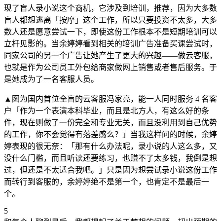
现了盲人录小说这个商机，它涉及到培训，推荐，因为大多数
盲人都想逃离「按摩」这个工作，所以只要投资不太多，大多
数人还是愿意尝试一下，即使这份工作根本不是短期培训可以
立杆见影的。当余婷婷看到相关的培训广告准备买课尝试时，
同家公司的另一个广告让她产生了更大的兴趣——做云客服，
也就是作为公司员工外包给商家做网上销售或者售后服务。于
是她成为了一名客服人员。
▲图为国内首位全盲的云客服冯家亮，能一人同时服务 4 名客
户「作为一个表演本科毕业，而且是北方人，有这么好的条
件，现在则做了一份完全和专业无关，而且没利用到自己优势
的工作，你不会觉得有落差感么？」当我这样问的时候，余婷
婷表现的很无奈：「那有什么办法呢，录小说的人这么多，又
没什么门槛，而且听读还要练习，也赚不了太多钱，我倒是想
过，但还是不太适合我吧。」只是因为想尝试录小说这份工作
而转行到客服的，余婷婷绝不是第一个，也肯定不是最后一
个。
5