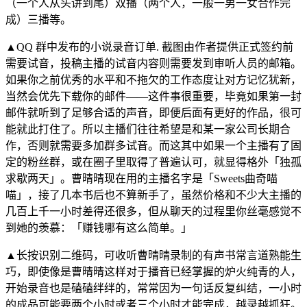
（一个人从头讲到尾）双播（两个人，一般一男一女合作完
成）三播等。
▲QQ 群中发布的小说录音订单. 截图由作者提供正式签约前
需要试音，投稿主播的试音内容则需要发到审听人员的邮箱。
如果你之前优秀的水平和不拖欠的工作态度让对方记忆犹新，
当然会优先下载你的邮件——这件事很重要，毕竟如果第一封
邮件就听到了足够合适的声音，即便后面有更好的作品，很可
能就此打住了。所以主播们往往希望是和某一家公司长期合
作，否则就需要多加群多试音。而这其中如果一个主播有了固
定的粉丝群，或在圈子里取得了普遍认可，就显得格外「独孤
求歇两天」。曹晴晴现在用的主播名字是「Sweets曲奇喵
喵」，接了几本书后也不算新手了，虽然价格和不少大主播的
几百上千一小时差得还很多，但从聊天的过程里你丝毫感觉不
到她的羡慕：「赚钱哪有这么简单。」
▲长按识别二维码，可收听曹晴晴录制的有声书常言道熟能生
巧，即使像是曹晴晴这样对于播音已经掌握的炉火纯青的人，
开始录音也是磕磕绊绊的，常常因为一句话反复纠结，一小时
的成品可能要两个小时或者三个小时才能完成，越录越抓狂。