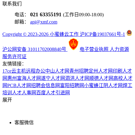
联系我们
021 63355191
电话：
(工作日09:00-18:00)
邮箱：
api@xmf.com
Copyright © 2023-2026 小蜜蜂云工作 沪ICP备19037661号-1
沪公网安备 31011702008840号
电子营业执照
人力资源
服务许可证
友情链接：
17ce
云主机
远程办公
中山人才网
青州招聘
定州人才网
印刷人才
网
惠州富海人才网
遂宁人才网
泗洪人才网
顺德人才网
高校人才
网
PCB人才网
招聘会信息网
富阳招聘网
小蜜蜂
江阴人才网
焊工
培训
人才人事网
百度
人才引进网
展开
客服微信