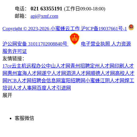
021 63355191
电话：
(工作日09:00-18:00)
邮箱：
api@xmf.com
Copyright © 2023-2026 小蜜蜂云工作 沪ICP备19037661号-1
沪公网安备 31011702008840号
电子营业执照
人力资源
服务许可证
友情链接：
17ce
云主机
远程办公
中山人才网
青州招聘
定州人才网
印刷人才
网
惠州富海人才网
遂宁人才网
泗洪人才网
顺德人才网
高校人才
网
PCB人才网
招聘会信息网
富阳招聘网
小蜜蜂
江阴人才网
焊工
培训
人才人事网
百度
人才引进网
展开
客服微信