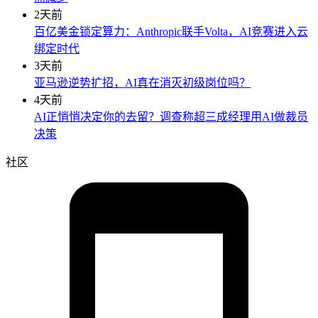
2天前
百亿美金锁定算力：Anthropic联手Volta，AI竞赛进入云
绑定时代
3天前
亚马逊逆势扩招，AI真在消灭初级岗位吗？
4天前
AI正悄悄决定你的去留？调查称超三成经理用AI做裁员
决策
社区