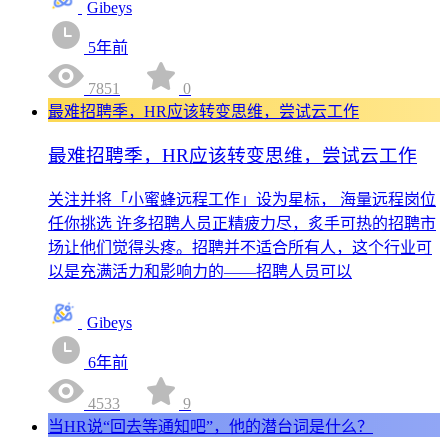
Gibeys
5年前
7851
0
最难招聘季，HR应该转变思维，尝试云工作
最难招聘季，HR应该转变思维，尝试云工作
关注并将「小蜜蜂远程工作」设为星标， 海量远程岗位
任你挑选 许多招聘人员正精疲力尽，炙手可热的招聘市
场让他们觉得头疼。招聘并不适合所有人，这个行业可
以是充满活力和影响力的——招聘人员可以
Gibeys
6年前
4533
9
当HR说“回去等通知吧”，他的潜台词是什么？