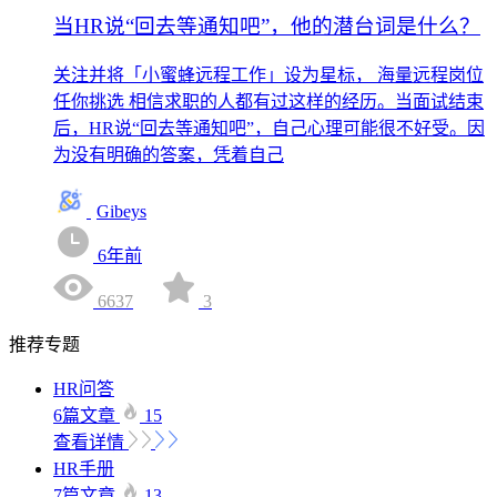
当HR说“回去等通知吧”，他的潜台词是什么？
关注并将「小蜜蜂远程工作」设为星标， 海量远程岗位
任你挑选 相信求职的人都有过这样的经历。当面试结束
后，HR说“回去等通知吧”，自己心理可能很不好受。因
为没有明确的答案，凭着自己
Gibeys
6年前
6637
3
推荐专题
HR问答
6篇文章
15
查看详情
HR手册
7篇文章
13